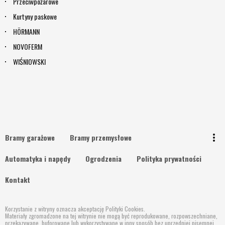
Przeciwpożarowe
Kurtyny paskowe
HÖRMANN
NOVOFERM
WIŚNIOWSKI
Wróć na górę
keyboard_arrow_up
more_vert
Bramy garażowe
Bramy przemysłowe
Szukaj
Automatyka i napędy
Ogrodzenia
Polityka prywatności
Kontakt
Korzystanie z witryny oznacza akceptację Polityki Cookies.
Materiały zgromadzone na tej witrynie nie mogą być reprodukowane, rozpowszechniane,
przekazywane, buforowane lub wykorzystywane w inny sposób bez uprzedniej pisemnej